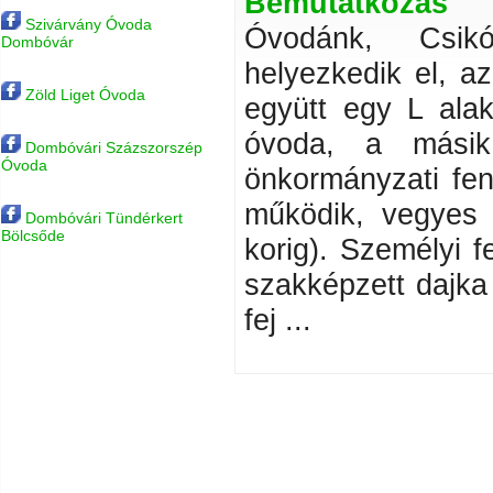
Bemutatkozás
Szivárvány Óvoda
Óvodánk, Csikó
Dombóvár
helyezkedik el, az
Zöld Liget Óvoda
együtt egy L ala
óvoda, a másik
Dombóvári Százszorszép
Óvoda
önkormányzati fe
működik, vegyes 
Dombóvári Tündérkert
Bölcsőde
korig). Személyi f
szakképzett dajka 
fej ...