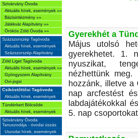
Szivárvány Óvoda
Aktuális hírek, események »»
Bázisintézmény »»
Játékvár Alapítvány »»
Örökös Zöld Óvoda »»
Gyerekhét a Tün
Százszorszép Tagóvoda
Május utolsó het
Aktuális hírek, események
gyerekhetet. 1. n
Százszorszép Alapítvány
Zöld Liget Tagóvoda
nyuszikat, teng
Aktuális hírek, események »»
nézhettünk meg. 
Gyöngyszem Alapítvány
hozzánk, illetve a
Ovi-jogsi
Csikóstőttősi Tagóvoda
nap arcfestést és
Aktuális hírek, események
labdajátékokkal é
Tündérkert Bölcsőde
5. nap csoportokat 
Aktuális hírek, események
Szivárvány Óvoda
Tanuszodája - óvodai úszás
Uszodai hírek, események