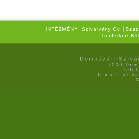
INTÉZMÉNY
Szivárvány Ovi
Száz
Tündérkert Böl
Dombóvári Szivá
7200 Domb
Tele
E-mail: sziv