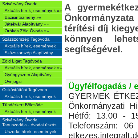
Szivárvány Óvoda
A gyermekétkez
Aktuális hírek, események »»
Önkormányzata
Bázisintézmény »»
Játékvár Alapítvány »»
térítési díj kieg
Örökös Zöld Óvoda »»
könnyen lehe
Százszorszép Tagóvoda
Aktuális hírek, események
segítségével.
Százszorszép Alapítvány
Zöld Liget Tagóvoda
Aktuális hírek, események »»
Gyöngyszem Alapítvány
Ovi-jogsi
Ügyfélfogadás / 
Csikóstőttősi Tagóvoda
GYERMEK ÉTKEZT
Aktuális hírek, események
Önkormányzati H
Tündérkert Bölcsőde
Aktuális hírek, események
Hétfő: 13.00 - 15
Szivárvány Óvoda
Telefonszám: 06
Tanuszodája - óvodai úszás
Uszodai hírek, események
etkezes.integralt