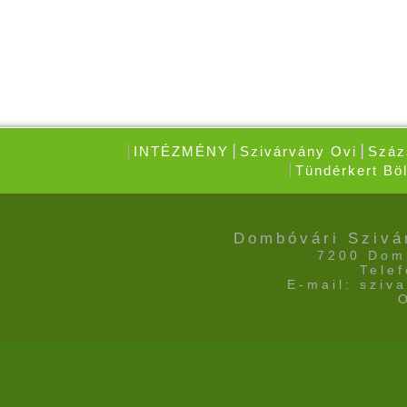
INTÉZMÉNY
Szivárvány Ovi
Száz
Tündérkert Böl
Dombóvári Szivá
7200 Domb
Tele
E-mail: sziv