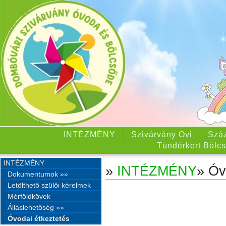
INTÉZMÉNY
Szivárvány Ovi
Száz
Tündérkert Bölcs
INTÉZMÉNY
»
INTÉZMÉNY
» Óv
Dokumentumok »»
Letölthető szülői kérelmek
Mérföldkövek
Álláslehetőség »»
Óvodai étkeztetés