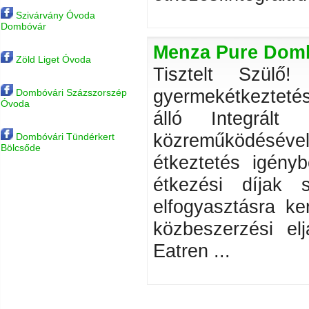
Szivárvány Óvoda
Dombóvár
Menza Pure Dombó
Zöld Liget Óvoda
Tisztelt Szül
gyermekétkeztetés
Dombóvári Százszorszép
Óvoda
álló Integrált 
közreműködésével
Dombóvári Tündérkert
Bölcsőde
étkeztetés igényb
étkezési díjak 
elfogyasztásra ke
közbeszerzési elj
Eatren ...